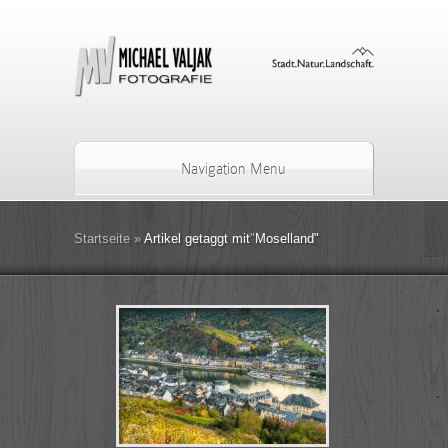
Navigation Menu
Startseite
»
Artikel getaggt mit
"
Moselland"