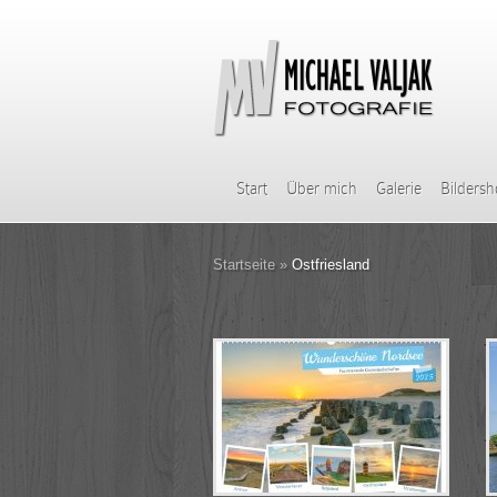
Start
Über mich
Galerie
Bilders
Startseite
»
Ostfriesland