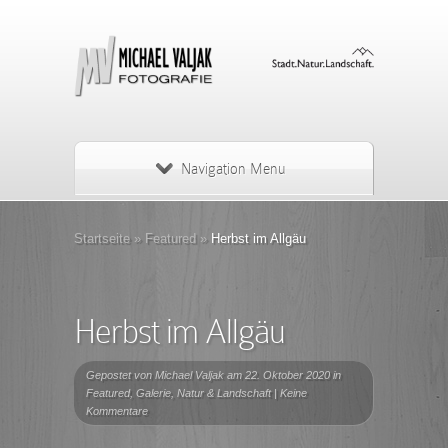
Navigation Menu
Startseite
»
Featured
»
Herbst im Allgäu
Herbst im Allgäu
Gepostet von
Michael Valjak
am 22. Oktober 2020 in
Featured
,
Galerie
,
Natur & Landschaft
|
Keine
Kommentare