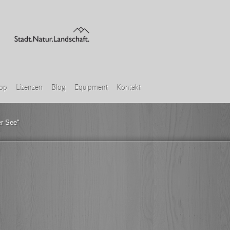
hop
Lizenzen
Blog
Equipment
Kontakt
er See"