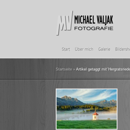
Start
Über mich
Galerie
Bilders
Startseite
»
Artikel getaggt mit
"
Hergratsried