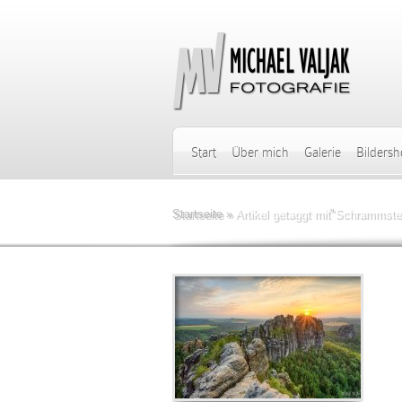
Start
Über mich
Galerie
Bilders
Startseite
»
Artikel getaggt mit
"
Schrammstei