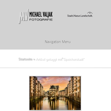
Navigation Menu
Startseite
»
Artikel getaggt mit
"
Speicherstadt"