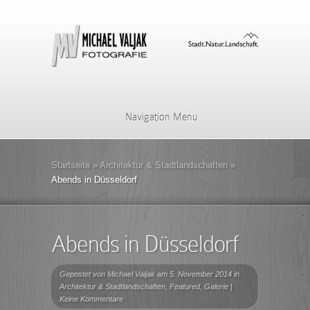
Navigation Menu
Startseite
»
Architektur & Stadtlandschaften
»
Abends in Düsseldorf
Abends in Düsseldorf
Gepostet von
Michael Valjak
am 5. November 2014 in
Architektur & Stadtlandschaften
,
Featured
,
Galerie
|
Keine Kommentare