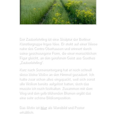
Der Zauberlehrling ist eine Skulptur der Berliner
Künstlergruppe Inges Idee. Er steht auf einer Wiese
nahe des Centro Oberhausen und erinnert durch
seine geschwungene Form, die einer menschlichen
Figur gleicht, an den gerufenen Geist aus Goethes
„Zauberlehrling“.
Kurz nach Sonnenuntergang hat er noch schnell
diese kleine Wolke an den Himmel gezaubert. Ich
hatte zwar schon alles eingepackt, weil sich sonst
alle Wolken bereits aufgelöst hatten, doch das
musste ich noch festhalten. Zusammen mit dem
Weg und den gelb blühenden Blumen ergibt das
eine sehr schöne Bildkomposition.
Das Motiv ist
hier
als Wandbild und Poster
erhältlich.