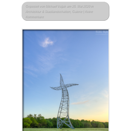
Gepostet von
Michael Valjak
am 25. Mai 2020 in
Architektur & Stadtlandschaften
,
Galerie
|
Keine
Kommentare