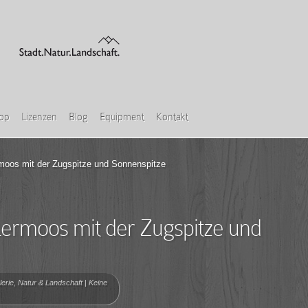
hop
Lizenzen
Blog
Equipment
Kontakt
moos mit der Zugspitze und Sonnenspitze
ermoos mit der Zugspitze und
erie
,
Natur & Landschaft
|
Keine