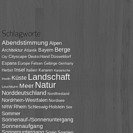
Schlagworte
Abendstimmung
Alpen
Berge
Bayern
Architektur
Atlantik
Cityscape
Düsseldorf
Deutschland
City
Espana
Europe
Felsen
Gebirge
Germany
Insel
Italien
Herbst
Kanaren
Kanarische
Landschaft
Küste
Inseln
Natur
Meer
Leuchtturm
Norddeutschland
Nordfriesland
Nordrhein-Westfalen
Nordsee
Rhein
NRW
Schleswig-Holstein
See
Sommer
Sonnenauf-/Sonnenuntergang
Sonnenaufgang
Sonnenuntergang
Spain
Spanien