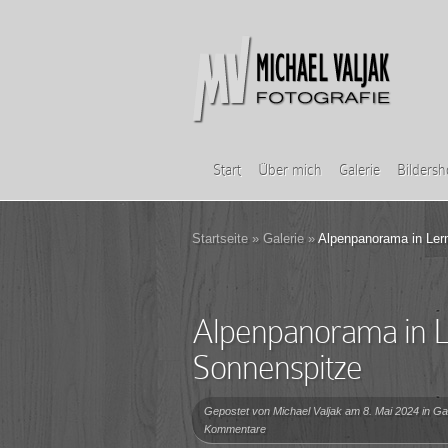
Start
Über mich
Galerie
Bilders
Startseite
»
Galerie
»
Alpenpanorama in Ler
Alpenpanorama in L
Sonnenspitze
Gepostet von
Michael Valjak
am 8. Mai 2024 in
Gal
Kommentare