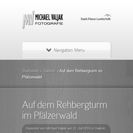
Navigation Menu
Startseite
»
Galerie
»
Auf dem Rehbergturm im
Pfälzerwald
Auf dem Rehbergturm
im Pfälzerwald
Gepostet von
Michael Valjak
am 11. Juli 2016 in
Galerie
,