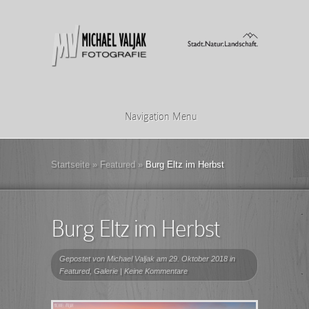
Navigation Menu
Startseite
»
Featured
»
Burg Eltz im Herbst
Burg Eltz im Herbst
Gepostet von
Michael Valjak
am 29. Oktober 2018 in
Featured
,
Galerie
|
Keine Kommentare