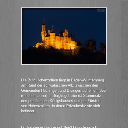
Die Burg Hohenzollern liegt in Baden-Württemberg
am Rand der schwäbischen Alb, zwischen den
Gemeinden Hechingen und Bisingen auf einem 855
m hohen isolierten Bergkegel. Sie ist Stammsitz
des preußischen Königshauses und der Fürsten
von Hohenzollern, in deren Privatbesitz sie sich
befindet.
Dir hat dieser Beitrag gefallen? Dann freue ich