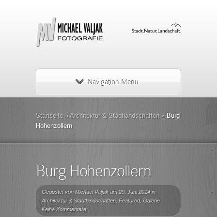
Navigation Menu
Startseite
»
Architektur & Stadtlandschaften
»
Burg
Hohenzollern
Burg Hohenzollern
Gepostet von
Michael Valjak
am 29. Juni 2014 in
Architektur & Stadtlandschaften
,
Featured
,
Galerie
|
Keine Kommentare