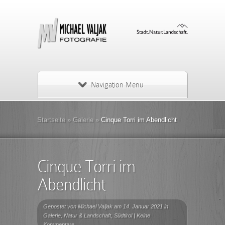
Navigation Menu
Startseite
»
Galerie
»
Cinque Torri im Abendlicht
Cinque Torri im
Abendlicht
Gepostet von
Michael Valjak
am 14. Januar 2021 in
Galerie
,
Natur & Landschaft
,
Südtirol
|
Keine
Kommentare