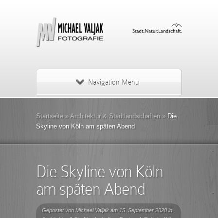
Navigation Menu
Startseite
»
Architektur & Stadtlandschaften
»
Die
Skyline von Köln am späten Abend
Die Skyline von Köln
am späten Abend
Gepostet von
Michael Valjak
am 15. September 2020 in