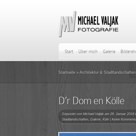
Start
Über mich
Galerie
Bilders
Startseite
»
Architektur & Stadtlandschaften
D’r Dom en Kölle
Gepostet von
Michael Valjak
am 28. Januar 2018 
Stadtlandschaften
,
Galerie
,
Köln
|
Keine Komment