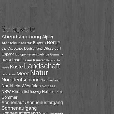
Schlagworte
Abendstimmung
Alpen
Berge
Bayern
Architektur
Atlantik
Cityscape
Düsseldorf
Deutschland
City
Espana
Europe
Felsen
Gebirge
Germany
Insel
Italien
Herbst
Kanaren
Kanarische
Landschaft
Küste
Inseln
Natur
Meer
Leuchtturm
Norddeutschland
Nordfriesland
Nordrhein-Westfalen
Nordsee
Rhein
NRW
Schleswig-Holstein
See
Sommer
Sonnenauf-/Sonnenuntergang
Sonnenaufgang
Sonnenuntergang
Spain
Spanien