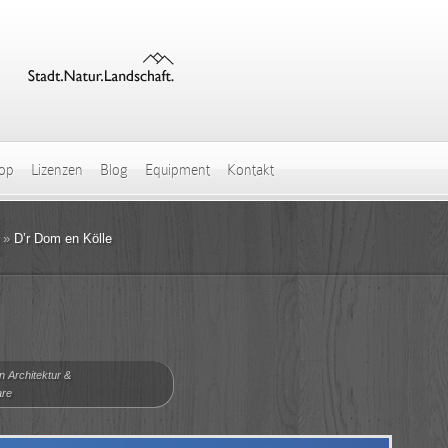
hop
Lizenzen
Blog
Equipment
Kontakt
»
D’r Dom en Kölle
in
Architektur &
are