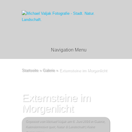
Navigation Menu
Startseite
»
Galerie
»
Externsteine im Morgenlicht
Externsteine im
Morgenlicht
Gepostet von
Michael Valjak
am 6. Juni 2016 in
Galerie
,
Kalendermotive quer
,
Natur & Landschaft
|
Keine
Kommentare