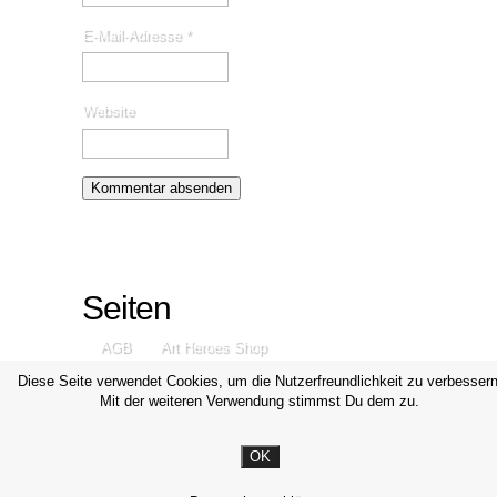
E-Mail-Adresse
*
Website
Seiten
AGB
Art Heroes Shop
Datenschutzerklärung
Disclaimer
Diese Seite verwendet Cookies, um die Nutzerfreundlichkeit zu verbessern
Mit der weiteren Verwendung stimmst Du dem zu.
Impressum
Kontakt
OK
© Michael Valjak Fotografie, 2014-2026