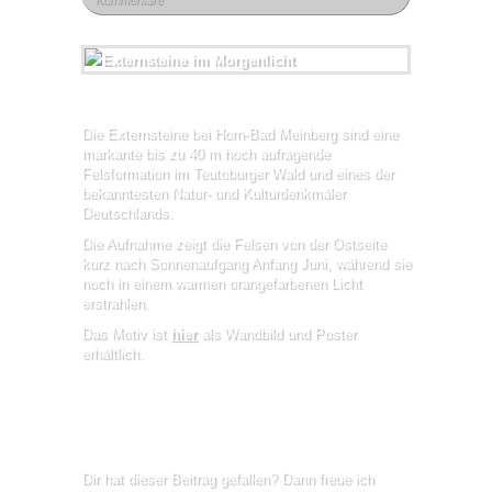
Die Externsteine bei Horn-Bad Meinberg sind eine
markante bis zu 40 m hoch aufragende
Felsformation im Teutoburger Wald und eines der
bekanntesten Natur- und Kulturdenkmäler
Deutschlands.
Die Aufnahme zeigt die Felsen von der Ostseite
kurz nach Sonnenaufgang Anfang Juni, während sie
noch in einem warmen orangefarbenen Licht
erstrahlen.
Das Motiv ist
hier
als Wandbild und Poster
erhältlich.
Dir hat dieser Beitrag gefallen? Dann freue ich