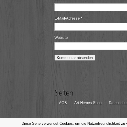
E-Mail-Adresse
*
Website
Seiten
AGB
Art Heroes Shop
Datenschut
© Michael Valjak Fotografie, 2014-2026
Diese Seite verwendet Cookies, um die Nutzerfreundlichkeit zu