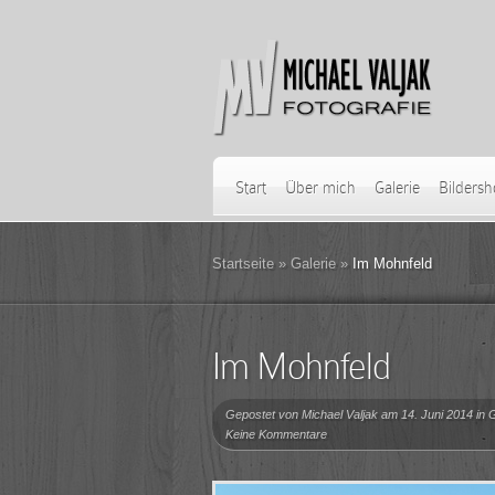
Start
Über mich
Galerie
Bilders
Startseite
»
Galerie
»
Im Mohnfeld
Im Mohnfeld
Gepostet von
Michael Valjak
am 14. Juni 2014 in
G
Keine Kommentare