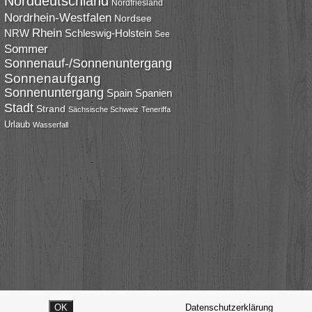
Norddeutschland
Nordfriesland
Nordrhein-Westfalen
Nordsee
Rhein
NRW
Schleswig-Holstein
See
Sommer
Sonnenauf-/Sonnenuntergang
Sonnenaufgang
Sonnenuntergang
Spain
Spanien
Stadt
Strand
Sächsische Schweiz
Teneriffa
Urlaub
Wasserfall
OK
Datenschutzerklärung