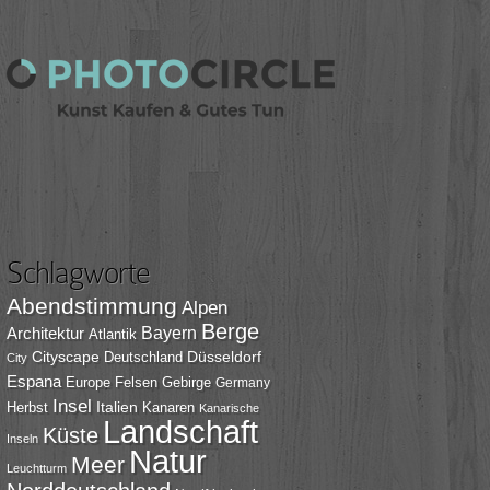
Schlagworte
Abendstimmung
Alpen
Berge
Bayern
Architektur
Atlantik
Cityscape
Düsseldorf
Deutschland
City
Espana
Europe
Felsen
Gebirge
Germany
Insel
Italien
Herbst
Kanaren
Kanarische
Landschaft
Küste
Inseln
Natur
Meer
Leuchtturm