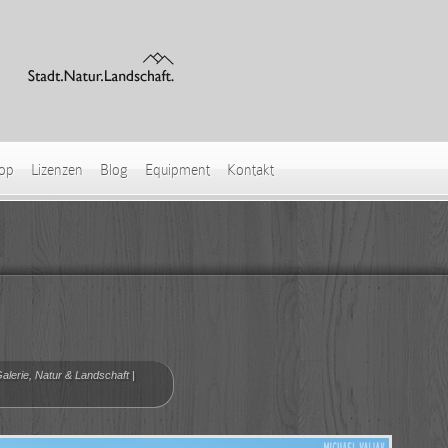
hop
Lizenzen
Blog
Equipment
Kontakt
alerie
,
Natur & Landschaft
|