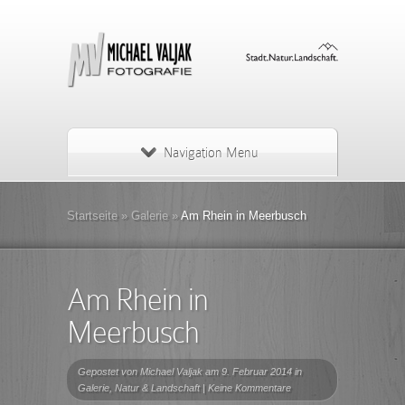
Navigation Menu
Startseite
»
Galerie
»
Am Rhein in Meerbusch
Am Rhein in
Meerbusch
Gepostet von
Michael Valjak
am 9. Februar 2014 in
Galerie
,
Natur & Landschaft
|
Keine Kommentare