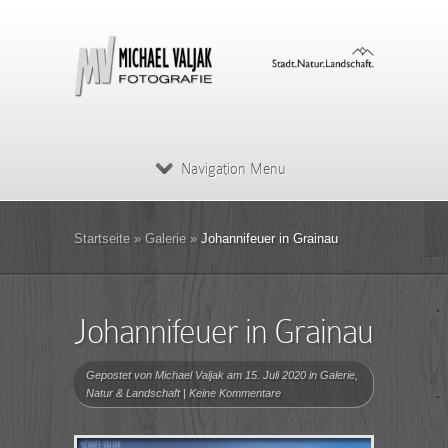
Navigation Menu
Startseite
»
Galerie
»
Johannifeuer in Grainau
Johannifeuer in Grainau
Gepostet von
Michael Valjak
am 15. Juli 2020 in
Galerie
,
Natur & Landschaft
|
Keine Kommentare