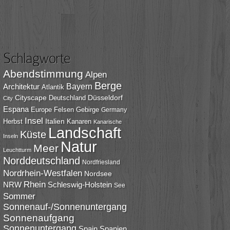
Schlagworte
Abendstimmung
Alpen
Berge
Bayern
Architektur
Atlantik
Cityscape
Düsseldorf
Deutschland
City
Espana
Europe
Felsen
Gebirge
Germany
Insel
Italien
Herbst
Kanaren
Kanarische
Landschaft
Küste
Inseln
Natur
Meer
Leuchtturm
Norddeutschland
Nordfriesland
Nordrhein-Westfalen
Nordsee
Rhein
NRW
Schleswig-Holstein
See
Sommer
Sonnenauf-/Sonnenuntergang
Sonnenaufgang
Sonnenuntergang
Spain
Spanien