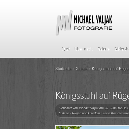
Start
Über mich
Galerie
Bilders
Startseite
»
Galerie
»
Königsstuhl auf Rüge
Königsstuhl auf Rüg
Gepostet von
Michael Valjak
am 26. Juni 2022 in
G
Ostsee - Rügen und Usedom
|
Keine Kommentare