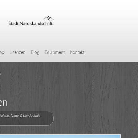
hop
Lizenzen
Blog
Equipment
Kontakt
n
en
alerie
,
Natur & Landschaft
,