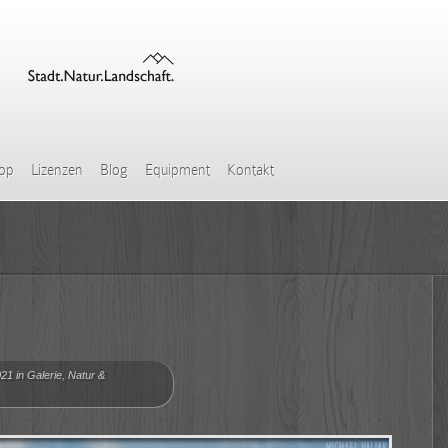
hop
Lizenzen
Blog
Equipment
Kontakt
21 in
Galerie
,
Natur &