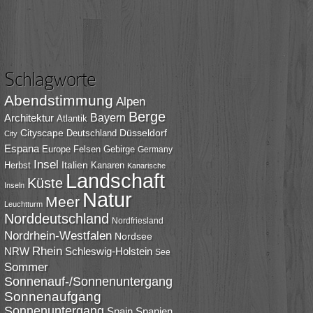
Schlagworte
Abendstimmung
Alpen
Berge
Bayern
Architektur
Atlantik
Cityscape
Düsseldorf
Deutschland
City
Espana
Europe
Felsen
Gebirge
Germany
Insel
Italien
Herbst
Kanaren
Kanarische
Landschaft
Küste
Inseln
Natur
Meer
Leuchtturm
Norddeutschland
Nordfriesland
Nordrhein-Westfalen
Nordsee
Rhein
NRW
Schleswig-Holstein
See
Sommer
Sonnenauf-/Sonnenuntergang
Sonnenaufgang
Sonnenuntergang
Spain
Spanien