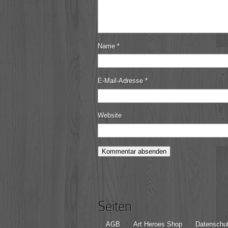
Name
*
E-Mail-Adresse
*
Website
Seiten
AGB
Art Heroes Shop
Datenschut