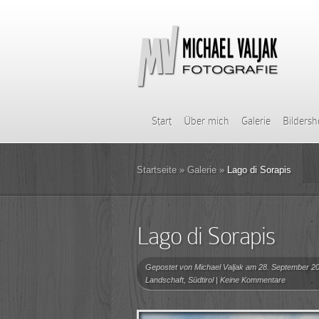
Start
Über mich
Galerie
Bilders
Startseite
»
Galerie
»
Lago di Sorapis
Lago di Sorapis
Gepostet von
Michael Valjak
am 28. September 20
Landschaft
,
Südtirol
|
Keine Kommentare