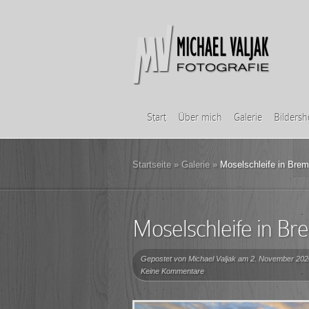
Start
Über mich
Galerie
Bilders
Startseite
»
Galerie
»
Moselschleife in Bre
Moselschleife in B
Gepostet von
Michael Valjak
am 2. November 202
Keine Kommentare