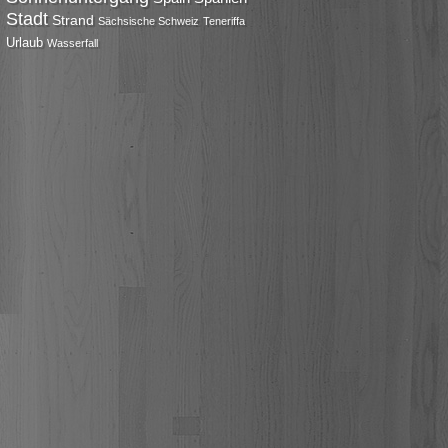
Stadt
Strand
Sächsische Schweiz
Teneriffa
Urlaub
Wasserfall