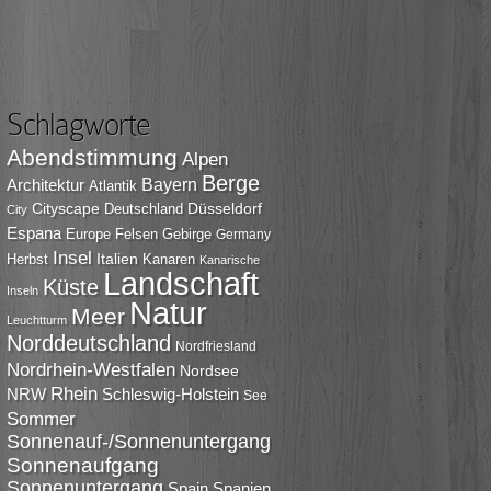
Schlagworte
Abendstimmung
Alpen
Berge
Bayern
Architektur
Atlantik
Cityscape
Düsseldorf
Deutschland
City
Espana
Europe
Felsen
Gebirge
Germany
Insel
Italien
Herbst
Kanaren
Kanarische
Landschaft
Küste
Inseln
Natur
Meer
Leuchtturm
Norddeutschland
Nordfriesland
Nordrhein-Westfalen
Nordsee
Rhein
NRW
Schleswig-Holstein
See
Sommer
Sonnenauf-/Sonnenuntergang
Sonnenaufgang
Sonnenuntergang
Spain
Spanien