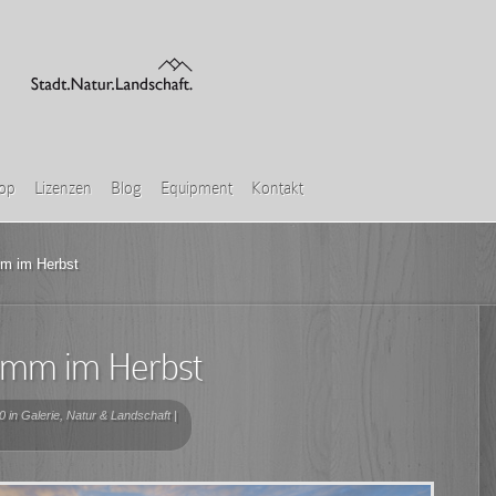
hop
Lizenzen
Blog
Equipment
Kontakt
mm im Herbst
remm im Herbst
0 in
Galerie
,
Natur & Landschaft
|