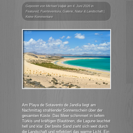
Gepostet von
Michael Valjak
am 4. Juni 2026 in
Featured
,
Fuerteventura
,
Galerie
,
Natur & Landschaft
|
Keine Kommentare
Am Playa de Sotavento de Jandía liegt am
Nachmittag strahlender Sonnenschein über der
gesamten Küste. Das Meer schimmert in tiefem
Türkis und kräftigen Blautönen, die Lagune leuchtet
hell und klar. Der breite Sand zieht sich weit durch
die Landschaft und reflektiert das warme Licht. Ein