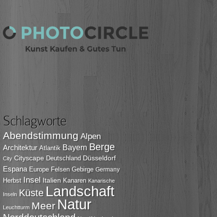
Schlagworte
Abendstimmung
Alpen
Berge
Bayern
Architektur
Atlantik
Cityscape
Düsseldorf
Deutschland
City
Espana
Europe
Felsen
Gebirge
Germany
Insel
Italien
Herbst
Kanaren
Kanarische
Landschaft
Küste
Inseln
Natur
Meer
Leuchtturm