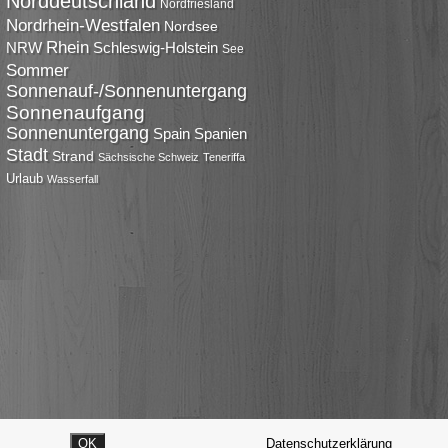
Norddeutschland
Nordfriesland
Nordrhein-Westfalen
Nordsee
Rhein
NRW
Schleswig-Holstein
See
Sommer
Sonnenauf-/Sonnenuntergang
Sonnenaufgang
Sonnenuntergang
Spain
Spanien
Stadt
Strand
Sächsische Schweiz
Teneriffa
Urlaub
Wasserfall
OK
Datenschutzerklärung