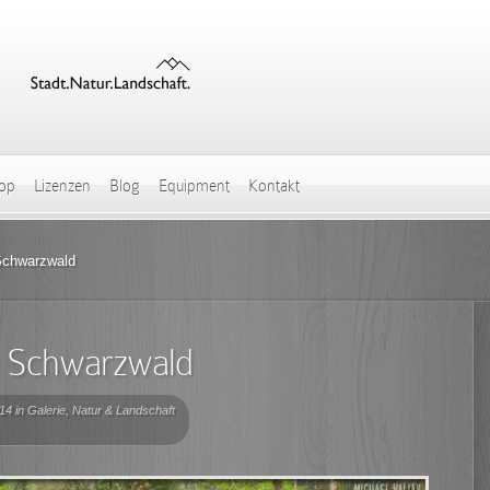
hop
Lizenzen
Blog
Equipment
Kontakt
Schwarzwald
m Schwarzwald
14 in
Galerie
,
Natur & Landschaft