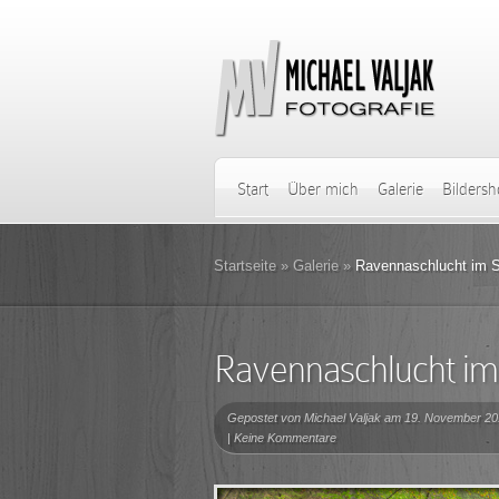
Start
Über mich
Galerie
Bilders
Startseite
»
Galerie
»
Ravennaschlucht im 
Ravennaschlucht i
Gepostet von
Michael Valjak
am 19. November 20
|
Keine Kommentare