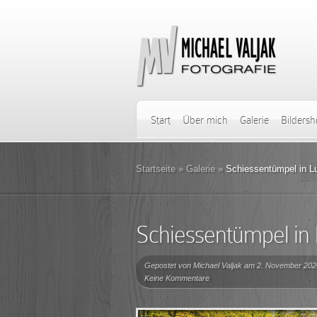
Start
Über mich
Galerie
Bilders
Startseite
»
Galerie
»
Schiessentümpel in L
Schiessentümpel i
Gepostet von
Michael Valjak
am 2. November 202
Keine Kommentare