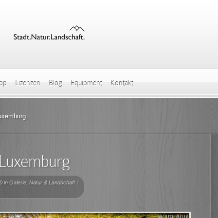
hop
Lizenzen
Blog
Equipment
Kontakt
uxemburg
n Luxemburg
0 in
Galerie
,
Natur & Landschaft
|