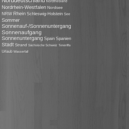
Norddeutschland
Nordfriesland
Nordrhein-Westfalen
Nordsee
Rhein
NRW
Schleswig-Holstein
See
Sommer
Sonnenauf-/Sonnenuntergang
Sonnenaufgang
Sonnenuntergang
Spain
Spanien
Stadt
Strand
Sächsische Schweiz
Teneriffa
Urlaub
Wasserfall