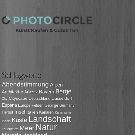
Schlagworte
Abendstimmung
Alpen
Berge
Bayern
Architektur
Atlantik
Cityscape
Düsseldorf
Deutschland
City
Espana
Europe
Felsen
Gebirge
Germany
Insel
Italien
Herbst
Kanaren
Kanarische
Landschaft
Küste
Inseln
Natur
Meer
Leuchtturm