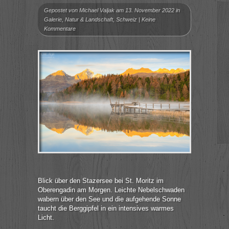
Gepostet von
Michael Valjak
am 13. November 2022 in
Galerie
,
Natur & Landschaft
,
Schweiz
|
Keine
Kommentare
Blick über den Stazersee bei St. Moritz im
Oberengadin am Morgen. Leichte Nebelschwaden
wabern über den See und die aufgehende Sonne
taucht die Berggipfel in ein intensives warmes
Licht.