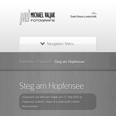
Navigation Menu
Startseite
»
Featured
»
Steg am Hopfensee
Steg am Hopfensee
Gepostet von
Michael Valjak
am 17. Mai 2021 in
Featured
,
Galerie
,
Natur & Landschaft
|
Keine
Kommentare