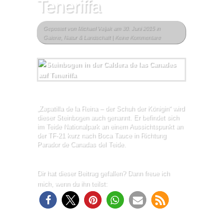
Teneriffa
Gepostet von
Michael Valjak
am 30. Juni 2015 in
Galerie
,
Natur & Landschaft
|
Keine Kommentare
„Zapatilla de la Reina – der Schuh der Königin“ wird
dieser Steinbogen auch genannt. Er befindet sich
im Teide Nationalpark an einem Aussichtspunkt an
der TF-21 kurz nach Boca Tauce in Richtung
Parador de Canadas del Teide.
Dir hat dieser Beitrag gefallen? Dann freue ich
mich, wenn du ihn teilst: