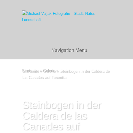
Navigation Menu
Startseite
»
Galerie
»
Steinbogen in der Caldera de
las Canades auf Teneriffa
Steinbogen in der
Caldera de las
Canades auf