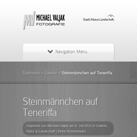
Navigation Menu
Startseite
»
Galerie
»
Steinmännchen auf Teneriffa
Steinmännchen auf
Teneriffa
Gepostet von
Michael Valjak
am 6. Juli 2015 in
Galerie
,
Natur & Landschaft
|
Keine Kommentare