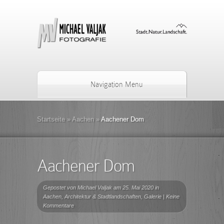
Navigation Menu
Startseite
»
Aachen
»
Aachener Dom
Aachener Dom
Gepostet von
Michael Valjak
am 25. Mai 2020 in
Aachen
,
Architektur & Stadtlandschaften
,
Galerie
|
Keine
Kommentare