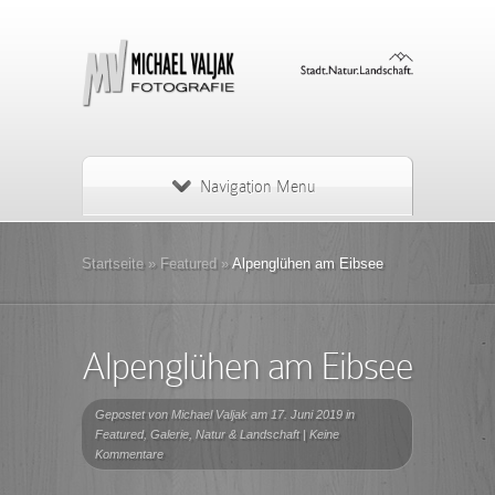
Navigation Menu
Startseite
»
Featured
»
Alpenglühen am Eibsee
Alpenglühen am Eibsee
Gepostet von
Michael Valjak
am 17. Juni 2019 in
Featured
,
Galerie
,
Natur & Landschaft
|
Keine
Kommentare