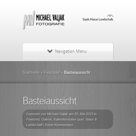
Navigation Menu
Startseite
»
Featured
»
Basteiaussicht
Basteiaussicht
Gepostet von
Michael Valjak
am 25. Mai 2015 in
Featured
,
Galerie
,
Kalendermotive quer
,
Natur &
Landschaft
|
Keine Kommentare