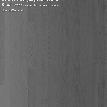
Stadt
Strand
Sächsische Schweiz
Teneriffa
Urlaub
Wasserfall