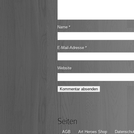
Name
*
E-Mail-Adresse
*
Website
Seiten
AGB
Art Heroes Shop
Datenschut