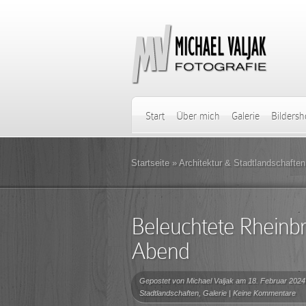
Start
Über mich
Galerie
Bilders
Startseite
»
Architektur & Stadtlandschaften
Beleuchtete Rheinb
Abend
Gepostet von
Michael Valjak
am 18. Februar 2024
Stadtlandschaften
,
Galerie
|
Keine Kommentare