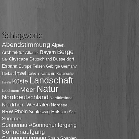
Schlagworte
Abendstimmung
Alpen
Berge
Bayern
Architektur
Atlantik
Cityscape
Düsseldorf
Deutschland
City
Espana
Europe
Felsen
Gebirge
Germany
Insel
Italien
Herbst
Kanaren
Kanarische
Landschaft
Küste
Inseln
Natur
Meer
Leuchtturm
Norddeutschland
Nordfriesland
Nordrhein-Westfalen
Nordsee
Rhein
NRW
Schleswig-Holstein
See
Sommer
Sonnenauf-/Sonnenuntergang
Sonnenaufgang
Sonnenuntergang
Spain
Spanien