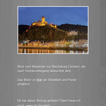
Blick vom Moselufer zur Reichsburg Cochem, die
nach Sonnenuntergang beleuchtet wird.
Das Motiv ist
hier
als Wandbild und Poster
erhältlich.
Dir hat dieser Beitrag gefallen? Dann freue ich
mich, wenn du ihn teilst: