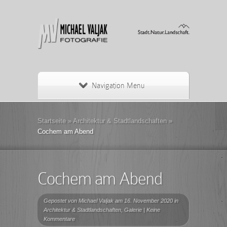
Navigation Menu
Startseite
»
Architektur & Stadtlandschaften
»
Cochem am Abend
Cochem am Abend
Gepostet von
Michael Valjak
am 16. November 2020 in
Architektur & Stadtlandschaften
,
Galerie
|
Keine
Kommentare