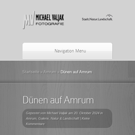
Navigation Menu
Startseite
»
Amrum
»
Dünen auf Amrum
Dünen auf Amrum
Gepostet von
Michael Valjak
am 20. Oktober 2024 in
Amrum
,
Galerie
,
Natur & Landschaft
|
Keine
Kommentare