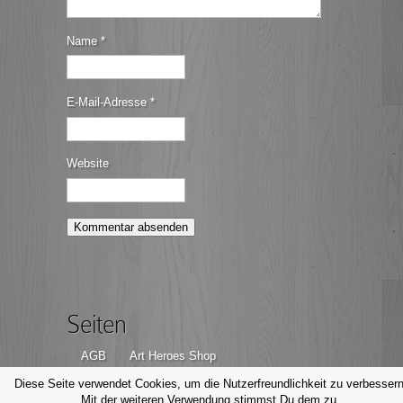
Name
*
E-Mail-Adresse
*
Website
Seiten
AGB
Art Heroes Shop
Datenschutzerklärung
Disclaimer
Diese Seite verwendet Cookies, um die Nutzerfreundlichkeit zu verbessern
Mit der weiteren Verwendung stimmst Du dem zu.