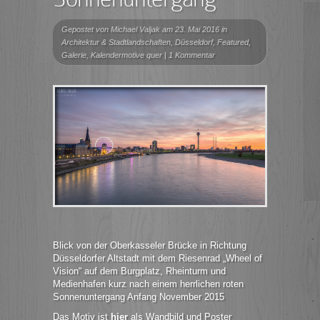
Gepostet von
Michael Valjak
am 23. Mai 2016 in
Architektur & Stadtlandschaften
,
Düsseldorf
,
Featured
,
Galerie
,
Kalendermotive quer
|
1 Kommentar
Blick von der Oberkasseler Brücke in Richtung
Düsseldorfer Altstadt mit dem Riesenrad „Wheel of
Vision“ auf dem Burgplatz, Rheinturm und
Medienhafen kurz nach einem herrlichen roten
Sonnenuntergang Anfang November 2015
Das Motiv ist
hier
als Wandbild und Poster