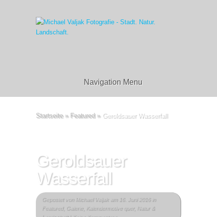
Navigation Menu
Startseite
»
Featured
»
Geroldsauer Wasserfall
Geroldsauer
Wasserfall
Gepostet von
Michael Valjak
am 16. Juni 2016 in
Featured
,
Galerie
,
Kalendermotive quer
,
Natur &
Landschaft
|
Keine Kommentare