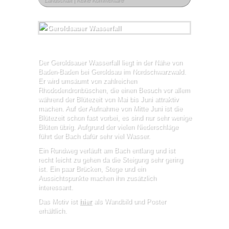
Der Geroldsauer Wasserfall liegt in der Nähe von
Baden-Baden bei Geroldsau im Nordschwarzwald.
Er wird umsäumt von zahlreichen
Rhododendronbüschen, die einen Besuch vor allem
während der Blütezeit von Mai bis Juni attraktiv
machen. Auf der Aufnahme von Mitte Juni ist die
Blütezeit schon fast vorbei, es sind nur sehr wenige
Blüten übrig. Aufgrund der vielen Niederschläge
führt der Bach dafür sehr viel Wasser.
Ein Rundweg verläuft am Bach entlang und ist
recht leicht zu gehen da die Steigung sehr gering
ist. Ein paar Brücken, Stege und ein
Aussichtspunkte machen ihn zusätzlich
interessant.
Das Motiv ist
hier
als Wandbild und Poster
erhältlich.