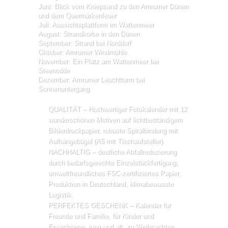
Juni: Blick vom Kniepsand zu den Amrumer Dünen
und dem Quermarkenfeuer
Juli: Aussichtsplattform im Wattenmeer
August: Strandkörbe in den Dünen
September: Strand bei Norddorf
Oktober: Amrumer Windmühle
November: Ein Platz am Wattenmeer bei
Steenodde
Dezember: Amrumer Leuchtturm bei
Sonnenuntergang
QUALITÄT – Hochwertiger Fotokalender mit 12
wunderschönen Motiven auf lichtbeständigem
Bilderdruckpapier, robuste Spiralbindung mit
Aufhängebügel (A5 mit Tischaufsteller).
NACHHALTIG – deutliche Abfallreduzierung
durch bedarfsgerechte Einzelstückfertigung,
umweltfreundliches FSC-zertifiziertes Papier,
Produktion in Deutschland, klimabewusste
Logistik.
PERFEKTES GESCHENK – Kalender für
Freunde und Familie, für Kinder und
Erwachsene, jung und alt, zu Weihnachten,