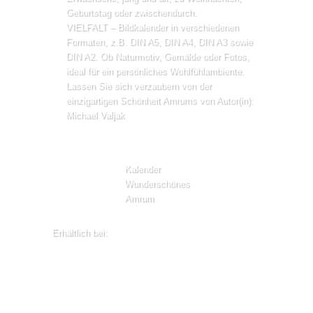
Geburtstag oder zwischendurch.
VIELFALT – Bildkalender in verschiedenen
Formaten, z.B. DIN A5, DIN A4, DIN A3 sowie
DIN A2. Ob Naturmotiv, Gemälde oder Fotos,
ideal für ein persönliches Wohlfühlambiente.
Lassen Sie sich verzaubern von der
einzigartigen Schönheit Amrums von Autor(in):
Michael Valjak
Kalender
Wunderschönes
Amrum
Erhältlich bei: