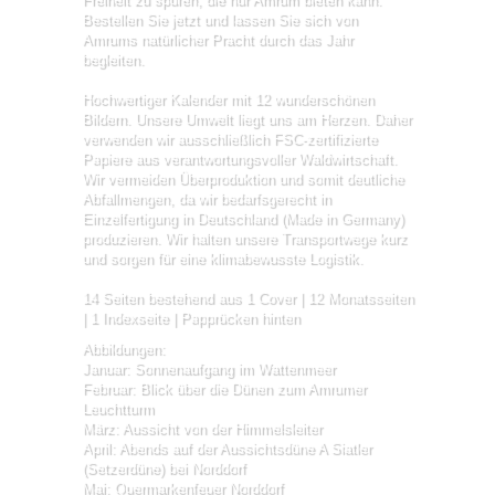
Bestellen Sie jetzt und lassen Sie sich von
Amrums natürlicher Pracht durch das Jahr
begleiten.
Hochwertiger Kalender mit 12 wunderschönen
Bildern. Unsere Umwelt liegt uns am Herzen. Daher
verwenden wir ausschließlich FSC-zertifizierte
Papiere aus verantwortungsvoller Waldwirtschaft.
Wir vermeiden Überproduktion und somit deutliche
Abfallmengen, da wir bedarfsgerecht in
Einzelfertigung in Deutschland (Made in Germany)
produzieren. Wir halten unsere Transportwege kurz
und sorgen für eine klimabewusste Logistik.
14 Seiten bestehend aus 1 Cover | 12 Monatsseiten
| 1 Indexseite | Papprücken hinten
Abbildungen:
Januar: Sonnenaufgang im Wattenmeer
Februar: Blick über die Dünen zum Amrumer
Leuchtturm
März: Aussicht von der Himmelsleiter
April: Abends auf der Aussichtsdüne A Siatler
(Setzerdüne) bei Norddorf
Mai: Quermarkenfeuer Norddorf