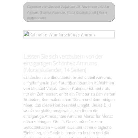
Gepostet von
Michael Valjak
am 10. November 2024 in
Amrum
,
Galerie
,
Kalender
,
Natur & Landschaft
|
Keine
Kommentare
Lassen Sie sich verzaubern von der
einzigartigen Schönheit Amrums
(Monatskalender, 14 Seiten)
Entdecken Sie die unberührte Schönheit Amrums,
eingefangen in zwölf atemberaubenden Aufnahmen
von Michael Valjak. Dieser Kalender ist mehr als
nur ein Zeitmesser; er ist ein Fenster zu den weiten
Stränden, den malerischen Dünen und dem ruhigen
Meer, das diese Nordseeinsel umgibt. Jedes Bild
wurde sorgfältig ausgewählt, um Ihnen die
einzigartige Atmosphäre Amrums Monat für Monat
näherzubringen. Ob als Geschenk oder zum
Selbstbehalten – dieser Kalender ist eine tägliche
Einladung, die Seele baumeln zu lassen und die
Freiheit zu spüren, die nur Amrum bieten kann.