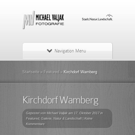
Navigation Menu
Startseite
»
Featured
»
Kirchdorf Wamberg
Kirchdorf Wamberg
Gepostet von
Michael Valjak
am 17. Oktober 2017 in
Featured
,
Galerie
,
Natur & Landschaft
|
Keine
Kommentare