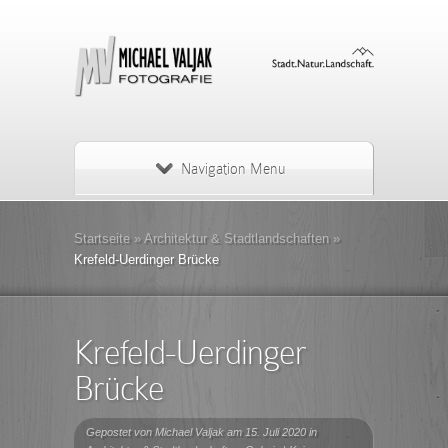
Navigation Menu
Startseite
»
Architektur & Stadtlandschaften
»
Krefeld-Uerdinger Brücke
Krefeld-Uerdinger
Brücke
Gepostet von
Michael Valjak
am 15. Juli 2020 in