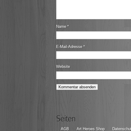
Name
*
E-Mail-Adresse
*
Website
Seiten
AGB
Art Heroes Shop
Datenschut