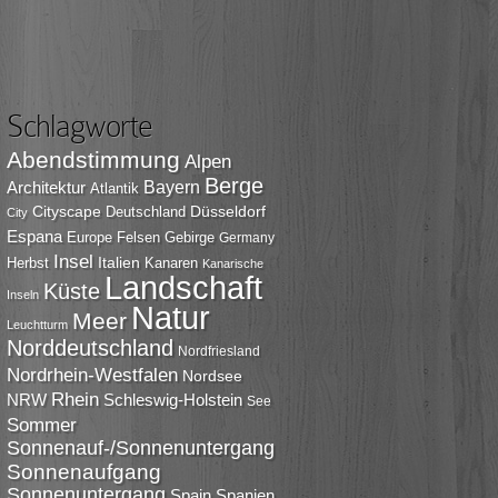
Schlagworte
Abendstimmung
Alpen
Berge
Bayern
Architektur
Atlantik
Cityscape
Düsseldorf
Deutschland
City
Espana
Europe
Felsen
Gebirge
Germany
Insel
Italien
Herbst
Kanaren
Kanarische
Landschaft
Küste
Inseln
Natur
Meer
Leuchtturm
Norddeutschland
Nordfriesland
Nordrhein-Westfalen
Nordsee
Rhein
NRW
Schleswig-Holstein
See
Sommer
Sonnenauf-/Sonnenuntergang
Sonnenaufgang
Sonnenuntergang
Spain
Spanien