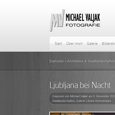
Start
Über mich
Galerie
Bilders
Startseite
»
Architektur & Stadtlandschaften
Ljubljana bei Nacht
Gepostet von
Michael Valjak
am 5. November 201
Stadtlandschaften
,
Galerie
|
Keine Kommentare