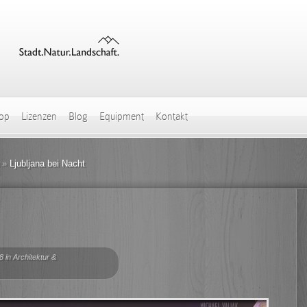
hop
Lizenzen
Blog
Equipment
Kontakt
»
Ljubljana bei Nacht
8 in
Architektur &