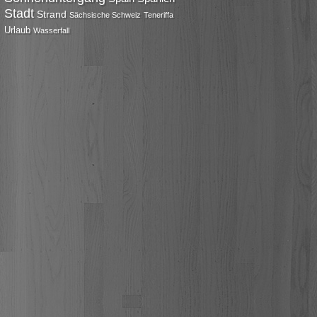
Stadt
Strand
Sächsische Schweiz
Teneriffa
Urlaub
Wasserfall