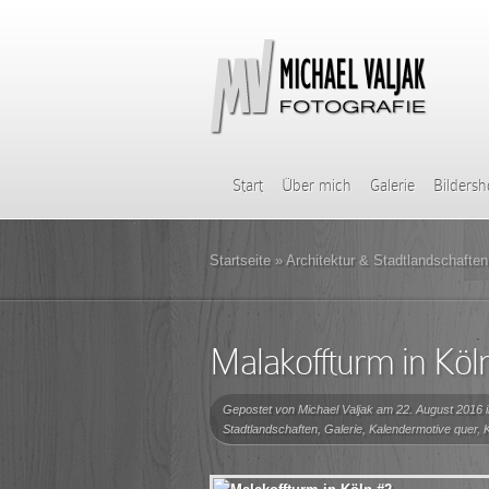
Start
Über mich
Galerie
Bilders
Startseite
»
Architektur & Stadtlandschaften
Malakoffturm in Köl
Gepostet von
Michael Valjak
am 22. August 2016 
Stadtlandschaften
,
Galerie
,
Kalendermotive quer
,