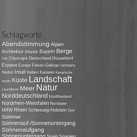
Schlagworte
Abendstimmung
Alpen
Berge
Bayern
Architektur
Atlantik
Cityscape
Düsseldorf
Deutschland
City
Espana
Europe
Felsen
Gebirge
Germany
Insel
Italien
Herbst
Kanaren
Kanarische
Landschaft
Küste
Inseln
Natur
Meer
Leuchtturm
Norddeutschland
Nordfriesland
Nordrhein-Westfalen
Nordsee
Rhein
NRW
Schleswig-Holstein
See
Sommer
Sonnenauf-/Sonnenuntergang
Sonnenaufgang
Sonnenuntergang
Spain
Spanien