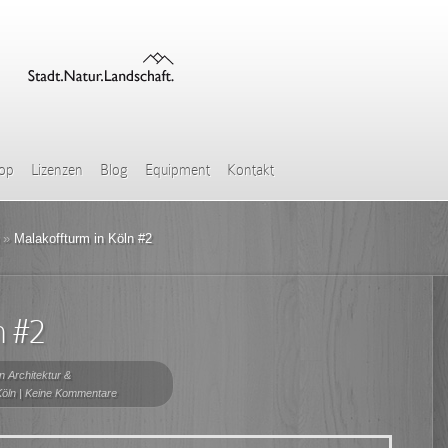
hop
Lizenzen
Blog
Equipment
Kontakt
»
Malakoffturm in Köln #2
n #2
in
Architektur &
Köln
|
Keine Kommentare