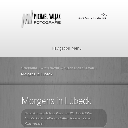
Navigation Menu
Startseite
»
Architektur & Stadtlandschaften
»
Morgens in Lübeck
Morgens in Lübeck
Gepostet von
Michael Valjak
am 26. Juni 2022 in
Architektur & Stadtlandschaften
,
Galerie
|
Keine
Kommentare