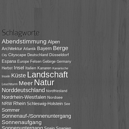
Schlagworte
Abendstimmung
Alpen
Berge
Bayern
Architektur
Atlantik
Cityscape
Düsseldorf
Deutschland
City
Espana
Europe
Felsen
Gebirge
Germany
Insel
Italien
Herbst
Kanaren
Kanarische
Landschaft
Küste
Inseln
Natur
Meer
Leuchtturm
Norddeutschland
Nordfriesland
Nordrhein-Westfalen
Nordsee
Rhein
NRW
Schleswig-Holstein
See
Sommer
Sonnenauf-/Sonnenuntergang
Sonnenaufgang
Sonnenuntergang
Spain
Spanien