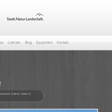
hop
Lizenzen
Blog
Equipment
Kontakt
e
eatured
,
Galerie
,
Natur &