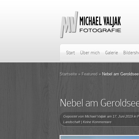
Start
Über mich
Galerie
Bilders
Startseite
»
Featured
»
Nebel am Geroldsee
Nebel am Geroldse
Gepostet von
Michael Valjak
am 17. Juni 2019 in
F
Landschaft
|
Keine Kommentare