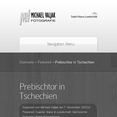
Navigation Menu
Startseite
»
Featured
»
Prebischtor in Tschechien
Prebischtor in
Tschechien
Gepostet von
Michael Valjak
am 7. November 2023 in
Featured
,
Galerie
,
Natur & Landschaft
,
Sächsische
Schweiz
|
Keine Kommentare