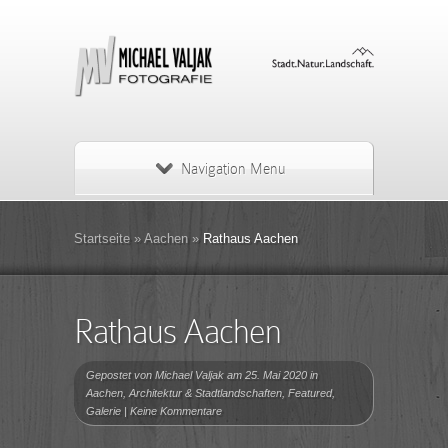
Navigation Menu
Startseite
»
Aachen
»
Rathaus Aachen
Rathaus Aachen
Gepostet von
Michael Valjak
am 25. Mai 2020 in
Aachen
,
Architektur & Stadtlandschaften
,
Featured
,
Galerie
|
Keine Kommentare