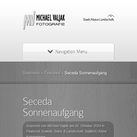
Navigation Menu
Startseite
»
Featured
»
Seceda Sonnenaufgang
Seceda
Sonnenaufgang
Gepostet von
Michael Valjak
am 22. Oktober 2019 in
Featured
,
Galerie
,
Natur & Landschaft
,
Südtirol
|
Keine
Kommentare