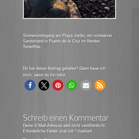
Sonnenuntergang am Playa Jardin, ein schwarzer
Sandstrand in Puerto de la Cruz im Norden
Teneriffas.
Dir hat dieser Beitrag gefallen? Dann freue ich
mich, wenn du ihn teilst:
Schreib einen Kommentar
Deine E-Mail-Adresse wird nicht veröffentlicht.
Erforderliche Felder sind mit
*
markiert