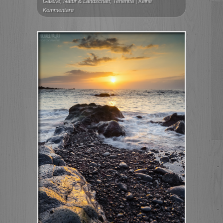
Galerie
,
Natur & Landschaft
,
Teneriffa
|
Keine
Kommentare