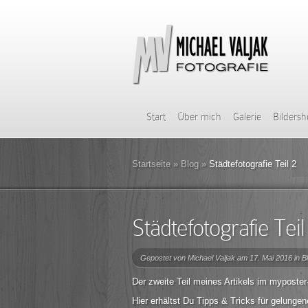
Start
Über mich
Galerie
Bilders
Startseite
»
Blog
»
Städtefotografie Teil 2
Städtefotografie Teil
Gepostet von
Michael Valjak
am 17. Mai 2016 in
B
Der zweite Teil meines Artikels im myposter
Hier erhältst Du Tipps & Tricks für gelunge