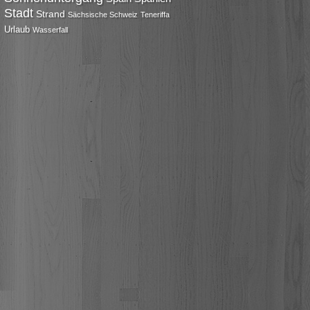
Stadt
Strand
Sächsische Schweiz
Teneriffa
Urlaub
Wasserfall