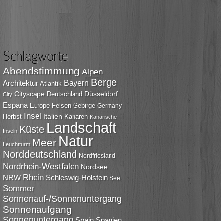
Schlagworte
Abendstimmung
Alpen
Berge
Bayern
Architektur
Atlantik
Cityscape
Düsseldorf
Deutschland
City
Espana
Europe
Felsen
Gebirge
Germany
Insel
Italien
Herbst
Kanaren
Kanarische
Landschaft
Küste
Inseln
Natur
Meer
Leuchtturm
Norddeutschland
Nordfriesland
Nordrhein-Westfalen
Nordsee
Rhein
NRW
Schleswig-Holstein
See
Sommer
Sonnenauf-/Sonnenuntergang
Sonnenaufgang
Sonnenuntergang
Spain
Spanien