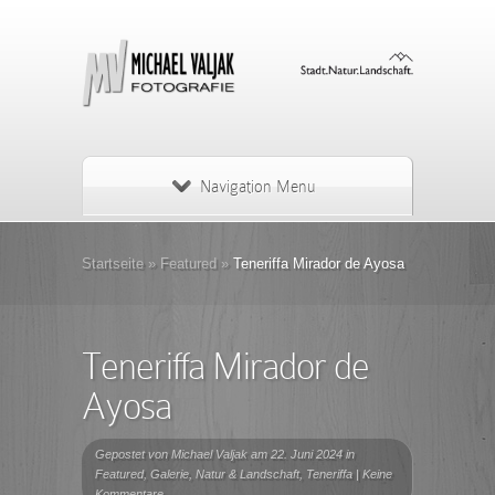
Navigation Menu
Startseite
»
Featured
»
Teneriffa Mirador de Ayosa
Teneriffa Mirador de
Ayosa
Gepostet von
Michael Valjak
am 22. Juni 2024 in
Featured
,
Galerie
,
Natur & Landschaft
,
Teneriffa
|
Keine
Kommentare